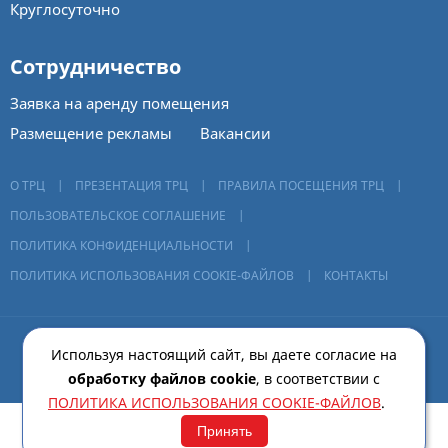
Круглосуточно
Сотрудничество
Заявка на аренду помещения
Размещение рекламы
Вакансии
О ТРЦ
|
ПРЕЗЕНТАЦИЯ ТРЦ
|
ПРАВИЛА ПОСЕЩЕНИЯ ТРЦ
|
ПОЛЬЗОВАТЕЛЬСКОЕ СОГЛАШЕНИЕ
|
ПОЛИТИКА КОНФИДЕНЦИАЛЬНОСТИ
|
ПОЛИТИКА ИСПОЛЬЗОВАНИЯ COOKIE-ФАЙЛОВ
|
КОНТАКТЫ
Сайт разработан
АМК «Промо-Маркетинг»
Используя настоящий сайт, вы даете согласие на
обработку файлов сookie
, в соответствии с
ПОЛИТИКА ИСПОЛЬЗОВАНИЯ COOKIE-ФАЙЛОВ
.
Принять