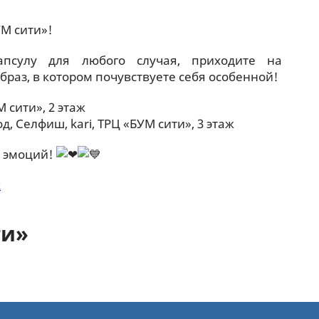
УМ сити»!
апсулу для любого случая, приходите на
браз, в котором почувствуете себя особенной!
УМ сити», 2 этаж
, Селфиш, kari, ТРЦ «БУМ сити», 3 этаж
и эмоций!
к
ти»