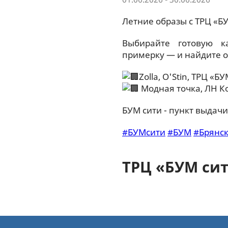
Летние образы с ТРЦ «Б
Выбирайте готовую к
примерку — и найдите о
Zolla, O'Stin, ТРЦ «Б
Модная точка, ЛН Код
БУМ сити - пункт выдач
#БУМсити
#БУМ
#Брянс
ТРЦ «БУМ си