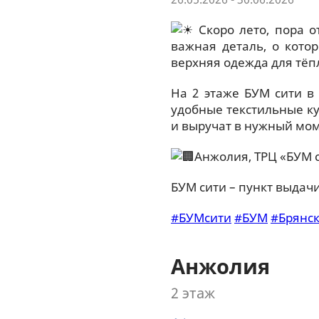
Скоро лето, пора о
важная деталь, о кото
верхняя одежда для тёп
На 2 этаже БУМ сити в
удобные текстильные ку
и выручат в нужный мо
Анжолия, ТРЦ «БУМ с
БУМ сити – пункт выдач
#БУМсити
#БУМ
#Брянс
Анжолия
2 этаж