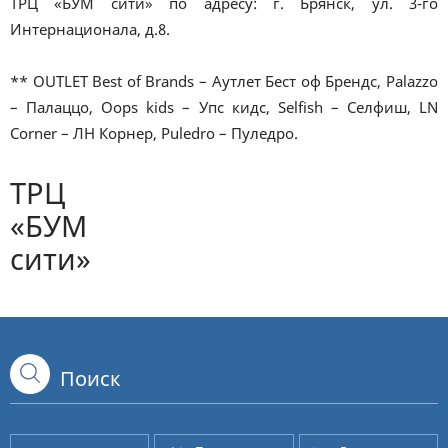
ТРЦ «БУМ сити» по адресу: г. Брянск, ул. 3-го
Интернационала, д.8.
** OUTLET Best of Brands – Аутлет Бест оф Брендс, Palazzo
– Палаццо, Oops kids – Упс кидс, Selfish – Селфиш, LN
Corner – ЛН Корнер, Puledro – Пуледро.
ТРЦ
«БУМ
сити»